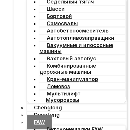
Седельный тягач
Шасси
Бортовой
Самосвалы
Автобетоносмеситель
Автотопливозаправщики
Вакуумные и илососные
машины
Вахтовый автобус
Комбинированные
дорожные машины
Кран-манипулятор
Ломовоз
Мультилифт
Мусоровозы
Chenglong
Dongfeng
FAW
Бетономешалки FAW