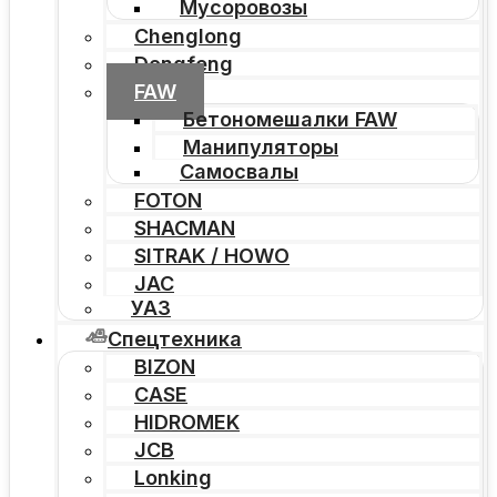
Мусоровозы
Chenglong
Dongfeng
FAW
Бетономешалки FAW
Манипуляторы
Самосвалы
FOTON
SHACMAN
SITRAK / HOWO
JAC
УАЗ
Спецтехника
BIZON
CASE
HIDROMEK
JCB
Lonking