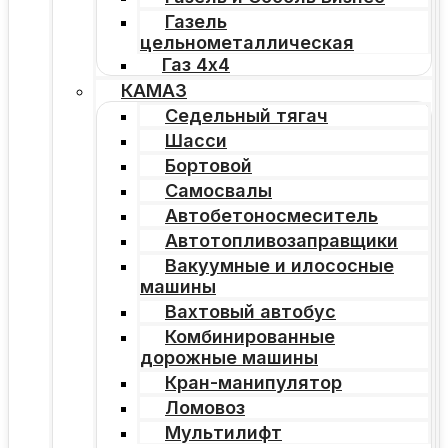
Газель
цельнометаллическая
Газ 4х4
КАМАЗ
Седельный тягач
Шасси
Бортовой
Самосвалы
Автобетоносмеситель
Автотопливозаправщики
Вакуумные и илососные
машины
Вахтовый автобус
Комбинированные
дорожные машины
Кран-манипулятор
Ломовоз
Мультилифт