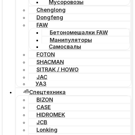
Мусоровозы
Chenglong
Dongfeng
FAW
Бетономешалки FAW
Манипуляторы
Самосвалы
FOTON
SHACMAN
SITRAK / HOWO
JAC
УАЗ
Спецтехника
BIZON
CASE
HIDROMEK
JCB
Lonking