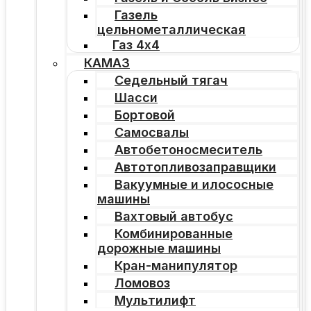
Газель
цельнометаллическая
Газ 4х4
КАМАЗ
Седельный тягач
Шасси
Бортовой
Самосвалы
Автобетоносмеситель
Автотопливозаправщики
Вакуумные и илососные
машины
Вахтовый автобус
Комбинированные
дорожные машины
Кран-манипулятор
Ломовоз
Мультилифт