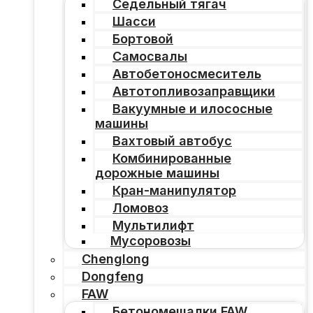
Седельный тягач
Шасси
Бортовой
Самосвалы
Автобетоносмеситель
Автотопливозаправщики
Вакуумные и илососные
машины
Вахтовый автобус
Комбинированные
дорожные машины
Кран-манипулятор
Ломовоз
Мультилифт
Мусоровозы
Chenglong
Dongfeng
FAW
Бетономешалки FAW