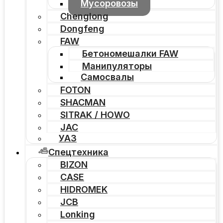
Мусоровозы
Chenglong
Dongfeng
FAW
Бетономешалки FAW
Манипуляторы
Самосвалы
FOTON
SHACMAN
SITRAK / HOWO
JAC
УАЗ
Спецтехника
BIZON
CASE
HIDROMEK
JCB
Lonking