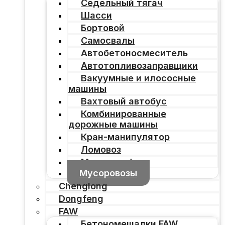
Седельный тягач
Шасси
Бортовой
Самосвалы
Автобетоносмеситель
Автотопливозаправщики
Вакуумные и илососные
машины
Вахтовый автобус
Комбинированные
дорожные машины
Кран-манипулятор
Ломовоз
Мультилифт
Мусоровозы
Chenglong
Dongfeng
FAW
Бетономешалки FAW