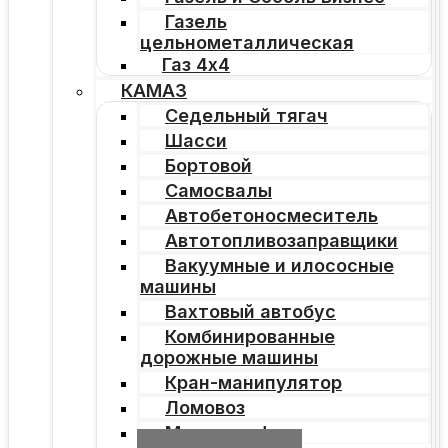
Газель
цельнометаллическая
Газ 4х4
КАМАЗ
Седельный тягач
Шасси
Бортовой
Самосвалы
Автобетоносмеситель
Автотопливозаправщики
Вакуумные и илососные
машины
Вахтовый автобус
Комбинированные
дорожные машины
Кран-манипулятор
Ломовоз
Мультилифт